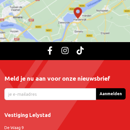
Meld je nu aan voor onze nieuwsbrief
Aanmelden
Vestiging Lelystad
De Waag 9