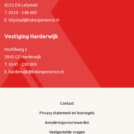
8232 DX Lelystad
T.
0320 - 240 000
E.
lelystad@kokexperience.nl
Vestiging Harderwijk
Hoofdweg 2
3842 GZ Harderwijk
T.
0341 - 230 000
E.
harderwijk@kokexperience.nl
Contact
Privacy statement en huisregels
Annuleringsvoorwaarden
Veelgestelde vragen