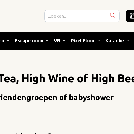
en
Escape room
VR
Pixel Floor
Karaoke
Tea, High Wine of High Be
 vriendengroepen of babyshower