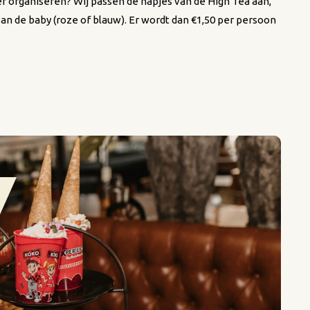
r organiseren? Wij passen de hapjes van de High Tea aan,
van de baby (roze of blauw). Er wordt dan €1,50 per persoon