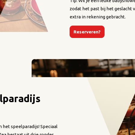
Tip: Wil je een leuke babyshowe
zodat het past bij het geslacht 
extra in rekening gebracht.
Reserveren?
lparadijs
 het speelparadijs! Speciaal
ea bestaat uit drie rondes