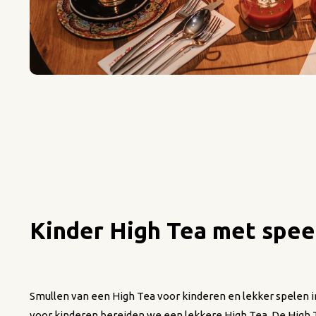
Kinder High Tea met spee
Smullen van een High Tea voor kinderen en lekker spelen in
voor kinderen bereiden we een lekkere High Tea. De High T