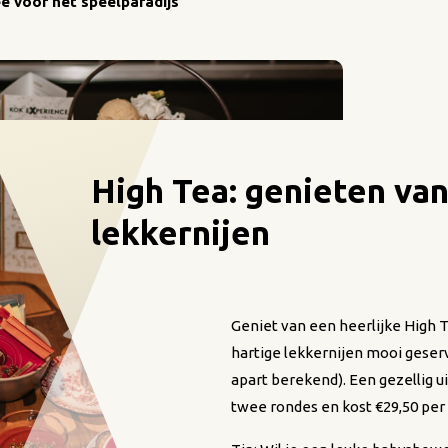
e voor het speelparadijs
High Tea: genieten van
lekkernijen
Geniet van een heerlijke High Te
hartige lekkernijen mooi geser
apart berekend). Een gezellig u
twee rondes en kost €29,50 per