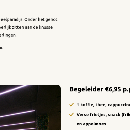
peelparadijs. Onder het genot
erlijk zitten aan de knusse
erlingen.
r.
Begeleider €6,95 p.
1 koffie, thee, cappuccin
Verse frietjes, snack (fr
en appelmoes