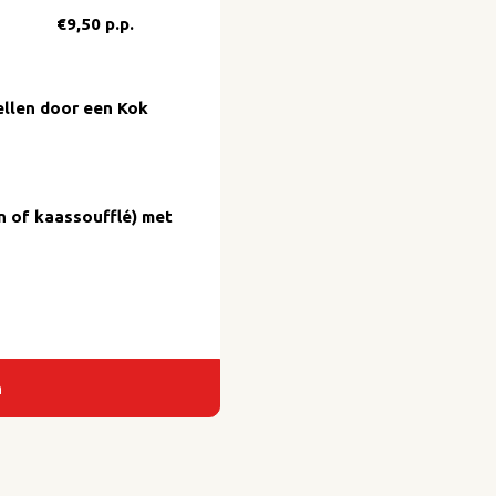
€9,50 p.p.
ellen door een Kok
rn of kaassoufflé) met
n