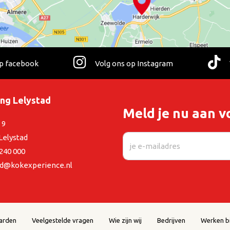
op facebook
Volg ons op Instagram
ing Lelystad
Meld je nu aan v
 9
Lelystad
 240 000
ad@kokexperience.nl
arden
Veelgestelde vragen
Wie zijn wij
Bedrijven
Werken bi