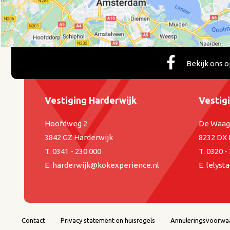
Bekijk ons 
Vestiging Harderwijk
Vestig
Hoofdweg 2
De Waag
3842 GZ Harderwijk
8232 DX 
T.
0341 - 230 000
T.
0320 -
E.
harderwijk@kokexperience.nl
E.
lelyst
Contact
Privacy statement en huisregels
Annuleringsvoorwa