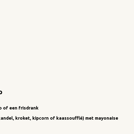
p
o of een frisdrank
ikandel, kroket, kipcorn of kaassoufflé) met mayonaise