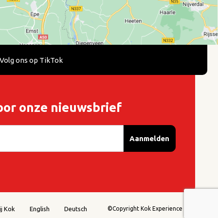
Volg ons op TikTok
oor onze nieuwsbrief
Aanmelden
j Kok
English
Deutsch
©Copyright Kok Experience 2026