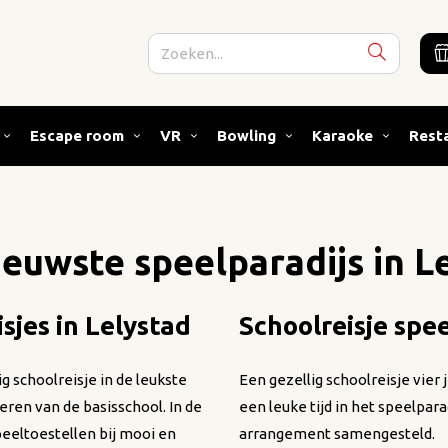
Escape room
VR
Bowling
Karaoke
Rest
ieuwste speelparadijs in
L
isjes in
Lelystad
Schoolreisje spe
g schoolreisje in de leukste
Een gezellig schoolreisje vier
eren van de basisschool. In de
een leuke tijd in het speelpar
peeltoestellen bij mooi en
arrangement samengesteld.