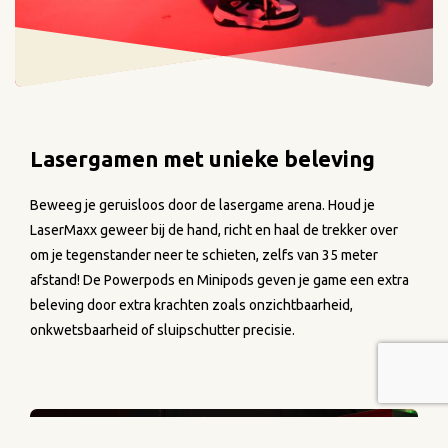
Lasergamen met unieke beleving
Beweeg je geruisloos door de lasergame arena. Houd je
LaserMaxx geweer bij de hand, richt en haal de trekker over
Spannendste lasergame op de
om je tegenstander neer te schieten, zelfs van 35 meter
Veluwe in unieke indoor arena
afstand! De Powerpods en Minipods geven je game een extra
beleving door extra krachten zoals onzichtbaarheid,
onkwetsbaarheid of sluipschutter precisie.
Beleef het tofste spel lasergamen vol actie en
verrassingen