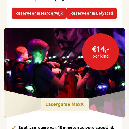
Reserveer in Harderwijk
Reserveer in Lelystad
€14,-
per kind
Lasergame MaxX
Spel lasergame van 15 minuten zuivere speeltijd.