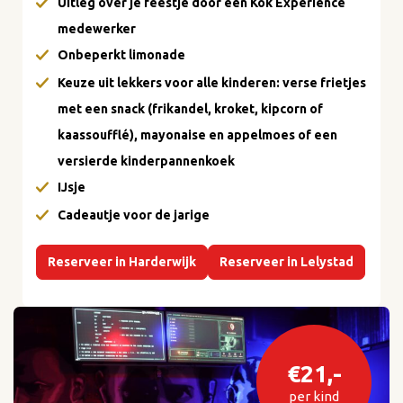
Uitleg over je feestje door een Kok Experience
medewerker
Onbeperkt limonade
Keuze uit lekkers voor alle kinderen: verse frietjes
met een snack (frikandel, kroket, kipcorn of
kaassoufflé), mayonaise en appelmoes of een
versierde kinderpannenkoek
IJsje
Cadeautje voor de jarige
Reserveer in Harderwijk
Reserveer in Lelystad
€21,-
per kind