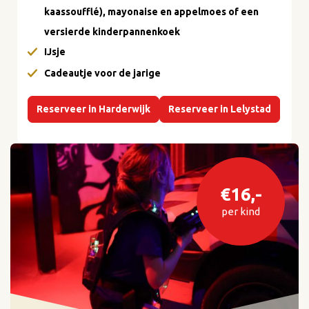
kaassoufflé), mayonaise en appelmoes of een
versierde kinderpannenkoek
IJsje
Cadeautje voor de jarige
Reserveer in Harderwijk
Reserveer in Lelystad
€16,-
per kind