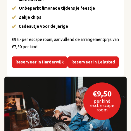
Onbeperkt limonade tijdens je feestje
Zakje chips
Cadeautje voor de jarige
€95,- per escape room, aanvullend de arrangementprijs van
€7,50 per kind
Reserveer in Harderwijk
Reserveer in Lelystad
€9,50
per kind
excl. escape
room